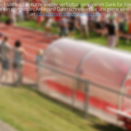
bsite wird in Kürze wieder verfügbar sein. Vielen Dank für Ih
e ein dringendes Anliegen? Dann schreiben Sie uns gerne eine 
an
info@turnverein-pfullendorf.de